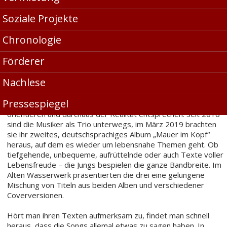
Zum ersten Mal gaben sich die Celler Musiker der Band Jonah
Soziale Projekte
and the tree die Ehre und traten im Alten Wasserwerk
Algermissen auf. Jonah an the tree – das sind Jonas Almeloo
Chronologie
(Gesang und Gitarre), Christian Förster (Gesang) und Tino
Schumeier (E-Gitarre und Backings).
Förderer
Bandgründer Jonas und Sänger Christian tourten anfangs als
Nachlese
Duo; 2016 veröffentlichten sie ihr erstes Album „Memo an
mich selbst“. Dabei handelt es sich um eine Mischung aus
Pressespiegel
englischen und deutschen Texten, die sich am Leben
orientieren und durchaus der Realität entsprechen. Seit 2018
sind die Musiker als Trio unterwegs, im März 2019 brachten
sie ihr zweites, deutschsprachiges Album „Mauer im Kopf“
heraus, auf dem es wieder um lebensnahe Themen geht. Ob
tiefgehende, unbequeme, aufrüttelnde oder auch Texte voller
Lebensfreude – die Jungs bespielen die ganze Bandbreite. Im
Alten Wasserwerk präsentierten die drei eine gelungene
Mischung von Titeln aus beiden Alben und verschiedener
Coverversionen.
Hört man ihren Texten aufmerksam zu, findet man schnell
heraus, dass die Songs allemal etwas zu sagen haben. In