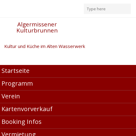
Algermissener
Kulturbrunnen
Kultur und Küche im Alten Wasserwerk
2020
Startseite
Programm
25. Januar 2020 – Jonah and the tree
Verein
Mauer im Kopf – Tour
Kartenvorverkauf
Booking Infos
Mit entspanntem Groove glänzte das Trio Jonah and the
tree aus Celle im Alten Wasserwerk Algermissen
Vermietung