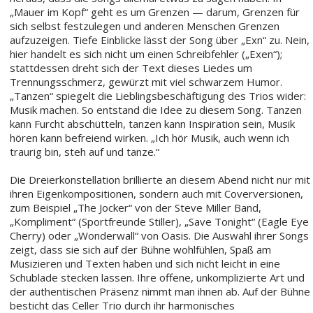
„Mauer im Kopf“ geht es um Grenzen — darum, Grenzen für
sich selbst festzulegen und anderen Menschen Grenzen
aufzuzeigen. Tiefe Einblicke lässt der Song über „Exn“ zu. Nein,
hier handelt es sich nicht um einen Schreibfehler („Exen“);
stattdessen dreht sich der Text dieses Liedes um
Trennungsschmerz, gewürzt mit viel schwarzem Humor.
„Tanzen“ spiegelt die Lieblingsbeschäftigung des Trios wider:
Musik machen. So entstand die Idee zu diesem Song. Tanzen
kann Furcht abschütteln, tanzen kann Inspiration sein, Musik
hören kann befreiend wirken. „Ich hör Musik, auch wenn ich
traurig bin, steh auf und tanze.“
Die Dreierkonstellation brillierte an diesem Abend nicht nur mit
ihren Eigenkompositionen, sondern auch mit Coverversionen,
zum Beispiel „The Jocker“ von der Steve Miller Band,
„Kompliment“ (Sportfreunde Stiller), „Save Tonight“ (Eagle Eye
Cherry) oder „Wonderwall“ von Oasis. Die Auswahl ihrer Songs
zeigt, dass sie sich auf der Bühne wohlfühlen, Spaß am
Musizieren und Texten haben und sich nicht leicht in eine
Schublade stecken lassen. Ihre offene, unkomplizierte Art und
der authentischen Präsenz nimmt man ihnen ab. Auf der Bühne
besticht das Celler Trio durch ihr harmonisches