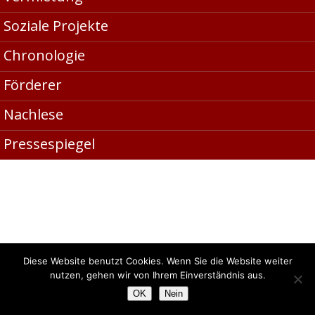
Soziale Projekte
[ Startseite ]
[ Seitenanfang ]
Chronologie
Algermissener Kulturbrunnen e. V. Kranzweg 40b 31191
Förderer
Algermissen
Nachlese
Pressespiegel
Diese Website benutzt Cookies. Wenn Sie die Website weiter
nutzen, gehen wir von Ihrem Einverständnis aus.
OK
Nein