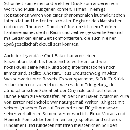
Schönheit zum einen und welcher Druck zum anderen von
Wort und Musik ausgehen können. Tilman Thiemigs
Rezitationen waren von einer phänomenalen lautmalerischen
Intensität und bedienten sich aller Register des klassischen
und neuen Theaters. Damit eröffneten sich dem Zuhörer
Fantasieräume, die ihn Raum und Zeit vergessen ließen und
mit Gedanken einer Zeit konfrontierten, die auch in einer
Spaßgesellschaft aktuell sein könnten.
Auch der legendäre Chet Baker hat von seiner
Faszinationskraft bis heute nichts verloren, und wie
hochaktuell seine Musik und Song-Interpretationen noch
immer sind, stellte „Chettin’3“ aus Braunschweig im Alten
Wasserwerk unter Beweis. Es war spannend, Stück für Stück
zu lauschen und zu erleben, wie es dem Trio gelang, der
atmosphärischen Schönheit der Originale auch auf dieser
Bühne Raum zu verschaffen. An der Chet Baker-typischen Aura
von zarter Melancholie war naturgemäß Walter Kuhlgatz mit
seinem lyrischen Ton auf Trompete und Flügelhorn sowie
seiner verhaltenen Stimme verantwortlich. Elmar Vibrans und
Heinrich Römisch boten ihm ein eingespieltes und sicheres
Fundament und rundeten mit ihren meisterlichen Soli den