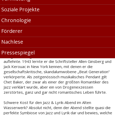
Soziale Projekte
Chronologie
„Denn sie
wissen nicht, was sie tun“, der 1955er Kultfilm thematisierte
Förderer
erstmals die tiefen Gräben in Gesellschaft und Familie der USA
des Puritanismus. Vor diesem gesellschaftspolitischen
Nachlese
Hintergrund wurde der Schriftsteller William S. Burroughs, ein
Gentleman-Junkie mit Havard-Abschluss, Mitte der 60er-Jahre
zum Identifikationssymbol einer Jugendkultur, die sich gegen
Pressespiegel
Krieg, Konsumgesellschaft und konventionelle Lebensformen
auflehnte. 1943 lernte er die Schriftsteller Allen Ginsberg und
Jack Kerouac in New York kennen, mit denen er die
gesellschaftskritische, skandalumwobene „Beat Generation“
verkörperte. Als zeitgenössisch musikalisches Pendant gilt
Chet Baker, der zwar als einer der größten Romantiker des
Jazz verklärt wurde, aber ein von Drogenexzessen
zerstörtes, ganz und gar nicht romantisches Leben führte.
Schwere Kost für den Jazz & Lyrik-Abend im Alten
Wasserwerk? Absolut nicht, denn der Abend stellte quasi die
perfekte Symbiose von Jazz und Lyrik dar und bewies, welche