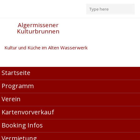
Algermissener
Kulturbrunnen
Kultur und Küche im Alten Wasserwerk
„Chettin’3“ und die
Startseite
Kraft von Wort und
Programm
Musik
Verein
Kartenvorverkauf
Das Alte Wasserwerk jenseits
Booking Infos
vom Mainstream
Vermietung